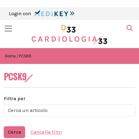
Login con
Home
PCSK9
PCSK9
Filtra per
Cerca
Cancella filtri