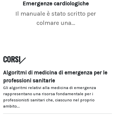
Emergenze cardiologiche
Ima
Il manuale è stato scritto per
La r
colmare una...
CORSI
Algoritmi di medicina di emergenza per le
professioni sanitarie
Gli algoritmi relativi alla medicina di emergenza
rappresentano una risorsa fondamentale per i
professionisti sanitari che, ciascuno nel proprio
ambito...