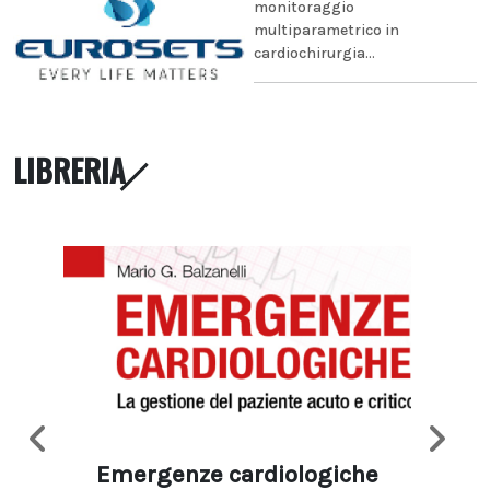
monitoraggio
multiparametrico in
cardiochirurgia...
LIBRERIA
Emergenze cardiologiche
Ima