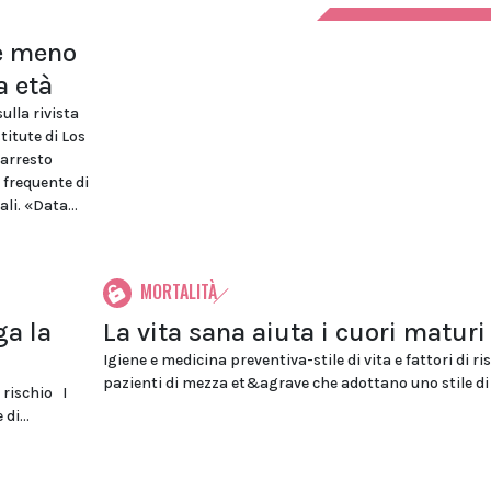
 è meno
a età
lla rivista
titute di Los
'arresto
 frequente di
li. «Data...
MORTALITÀ
ga la
La vita sana aiuta i cuori maturi
Igiene e medicina preventiva-stile di vita e fattori di ri
pazienti di mezza et&agrave che adottano uno stile di v
i rischio I
di...