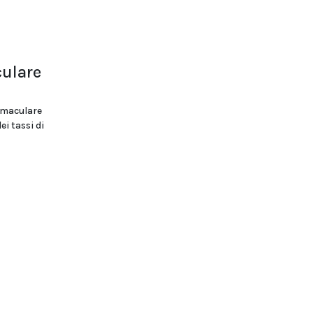
culare
 maculare
i tassi di