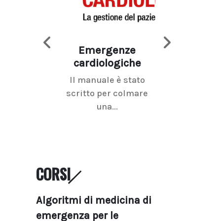
Emergenze
Imaging d
cardiologiche
mammel
Il manuale è stato
La radiolo
scritto per colmare
senologica inc
una...
ramo dell'imagi
CORSI
Algoritmi di medicina di
emergenza per le