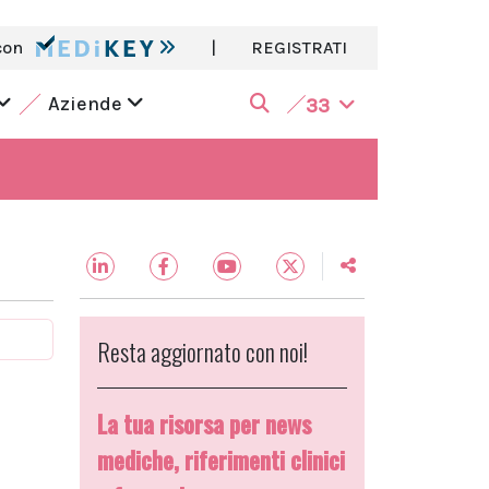
con
|
REGISTRATI
Aziende
33
Resta aggiornato con noi!
La tua risorsa per news
mediche, riferimenti clinici