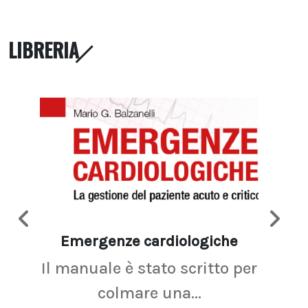
LIBRERIA
Emergenze cardiologiche
Ima
Il manuale è stato scritto per
La r
colmare una...