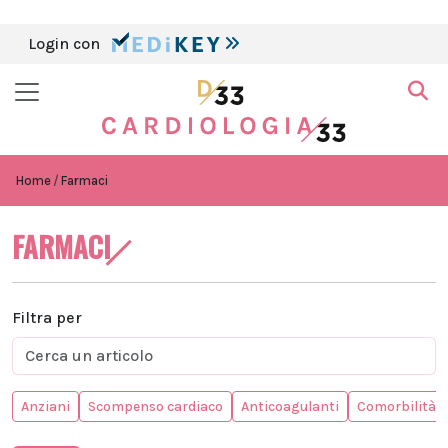
Login con
Home
Farmaci
FARMACI
Filtra per
Anziani
Scompenso cardiaco
Anticoagulanti
Comorbilità