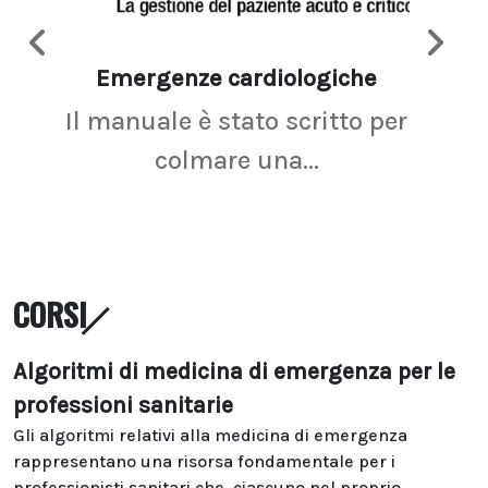
Emergenze cardiologiche
Ima
Il manuale è stato scritto per
La r
colmare una...
CORSI
Algoritmi di medicina di emergenza per le
professioni sanitarie
Gli algoritmi relativi alla medicina di emergenza
rappresentano una risorsa fondamentale per i
professionisti sanitari che, ciascuno nel proprio