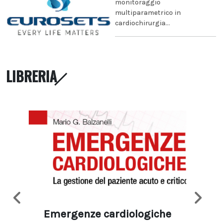
monitoraggio
multiparametrico in
cardiochirurgia...
LIBRERIA
Emergenze cardiologiche
Ima