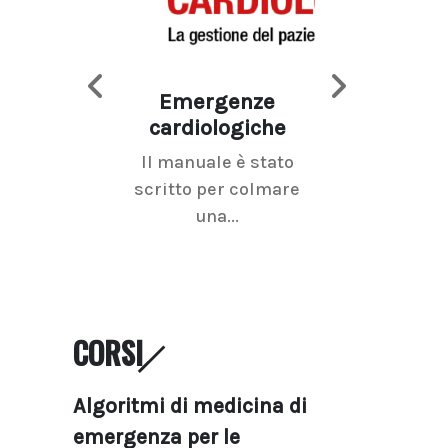
Emergenze
Imaging d
cardiologiche
mammel
Il manuale è stato
La radiolo
scritto per colmare
senologica inc
una...
ramo dell'imagi
CORSI
Algoritmi di medicina di
emergenza per le