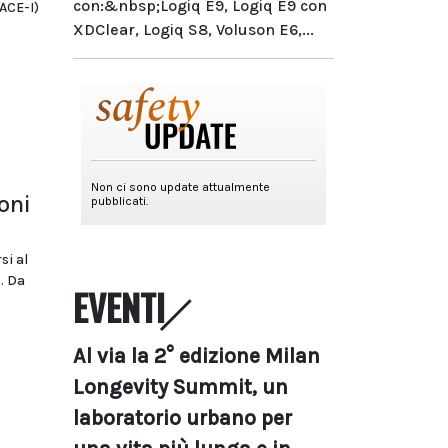
con:&nbsp;Logiq E9, Logiq E9 con
(ACE-I)
XDClear, Logiq S8, Voluson E6,...
oni
si al
. Da
EVENTI
Al via la 2° edizione Milan
Longevity Summit, un
laboratorio urbano per