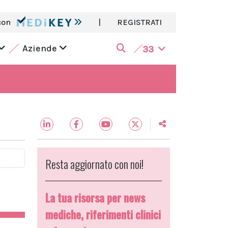
con
|
REGISTRATI
Aziende
33
Resta aggiornato con noi!
La tua risorsa per news
mediche, riferimenti clinici