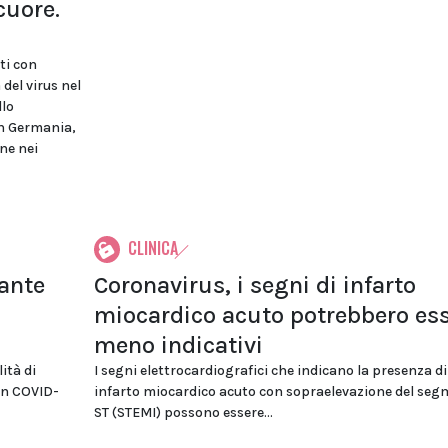
cuore.
ti con
del virus nel
llo
in Germania,
ne nei
CLINICA
lante
Coronavirus, i segni di infarto
miocardico acuto potrebbero es
meno indicativi
ità di
I segni elettrocardiografici che indicano la presenza di
con COVID-
infarto miocardico acuto con sopraelevazione del se
ST (STEMI) possono essere...