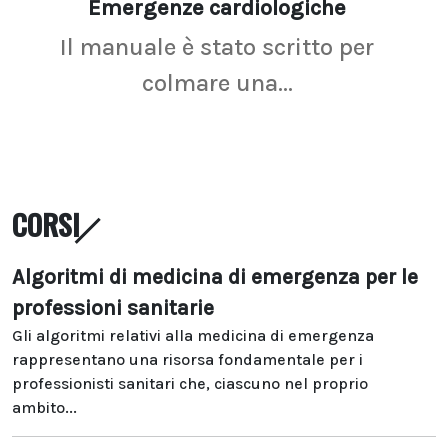
Emergenze cardiologiche
Ima
Il manuale è stato scritto per
La r
colmare una...
CORSI
Algoritmi di medicina di emergenza per le
professioni sanitarie
Gli algoritmi relativi alla medicina di emergenza
rappresentano una risorsa fondamentale per i
professionisti sanitari che, ciascuno nel proprio
ambito...