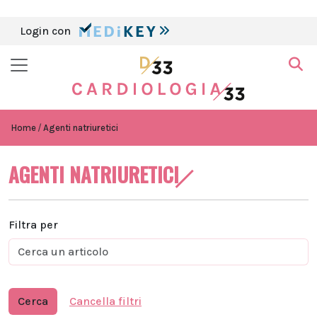
Login con
Home
Agenti natriuretici
AGENTI NATRIURETICI
Filtra per
Cerca
Cancella filtri