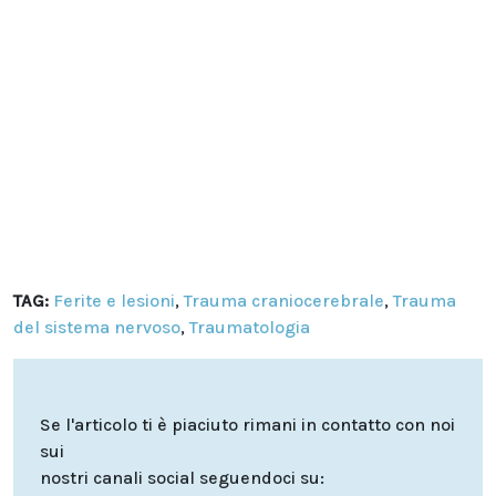
TAG:
Ferite e lesioni
,
Trauma craniocerebrale
,
Trauma
del sistema nervoso
,
Traumatologia
Se l'articolo ti è piaciuto rimani in contatto con noi
sui
nostri canali social seguendoci su: