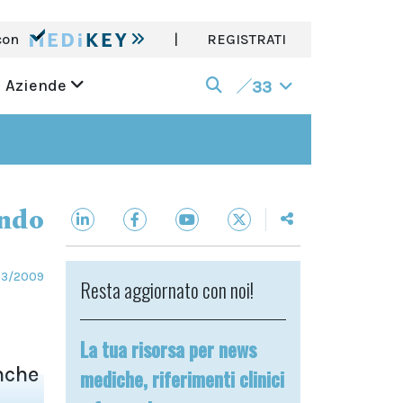
con
|
REGISTRATI
Aziende
33
ndo
03/2009
Resta aggiornato con noi!
La tua risorsa per news
nche
mediche, riferimenti clinici