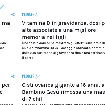
PEDIATRIA
rima
Vitamina D in gravidanza, dosi p
alte associate a una migliore
memoria nei figli
uida
Uno studio danese ha mostrato gli effetti sulla prole d
osce
UI/die di vitamina D3 vs il dosaggio standard, sommin
dalla 24a settimana di gravidanza fino a una settima
il parto
PEDIATRIA
p per
Cisti ovarica gigante a 16 anni, a
Le
Bambino Gesù rimossa una mas
di 7 chili
enti e le
Del peso di 7 chili, occupava quasi interamente l'addo