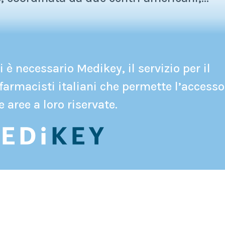
 è necessario Medikey, il servizio per il
farmacisti italiani che permette l’accesso
e aree a loro riservate.