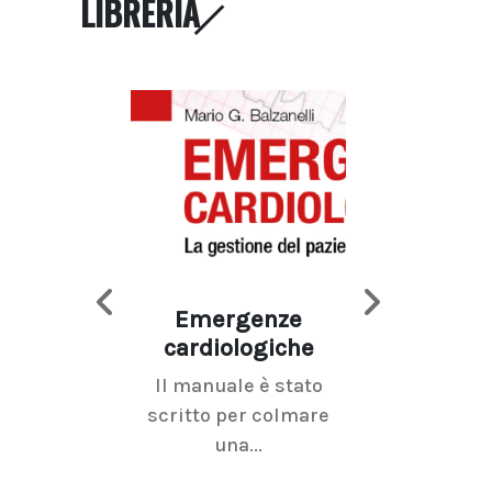
LIBRERIA
Emergenze
Imaging d
cardiologiche
mammel
Il manuale è stato
La radiolo
scritto per colmare
senologica inc
una...
ramo dell'imagi