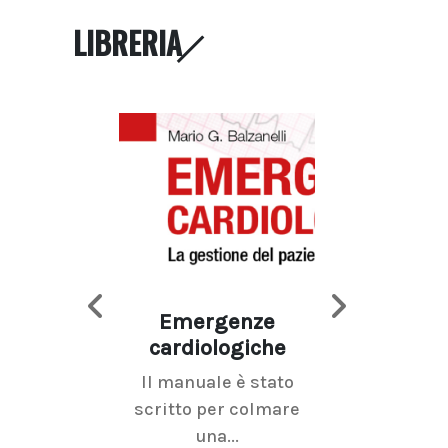
LIBRERIA
Emergenze
Imaging d
cardiologiche
mammel
Il manuale è stato
La radiolo
scritto per colmare
senologica inc
una...
ramo dell'imagi