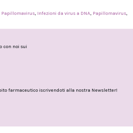
a Papillomavirus
,
Infezioni da virus a DNA
,
Papillomavirus
,
to con noi sui
o farmaceutico iscrivendoti alla nostra Newsletter!