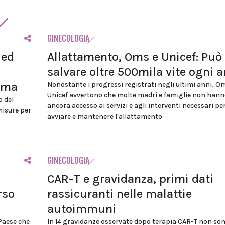
GINECOLOGIA
 ed
Allattamento, Oms e Unicef: Può
salvare oltre 500mila vite ogni 
ioma
Nonostante i progressi registrati negli ultimi anni, O
Unicef avvertono che molte madri e famiglie non hann
o del
ancora accesso ai servizi e agli interventi necessari pe
misure per
avviare e mantenere l'allattamento
GINECOLOGIA
CAR-T e gravidanza, primi dati
rso
rassicuranti nelle malattie
autoimmuni
 Paese che
In 14 gravidanze osservate dopo terapia CAR-T non son