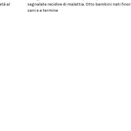
età al
segnalate recidive di malattia. Otto bambini nati fino
sani e a termine