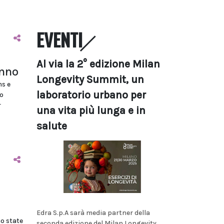
EVENTI
Al via la 2° edizione Milan
anno
Longevity Summit, un
ms e
laboratorio urbano per
o
r
una vita più lunga e in
salute
Edra S.p.A sarà media partner della
o state
seconda edizione del Milan Longevity