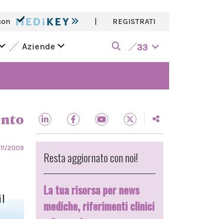
con
|
REGISTRATI
Aziende
33
ento
/11/2009
Resta aggiornato con noi!
La tua risorsa per news
l
mediche, riferimenti clinici