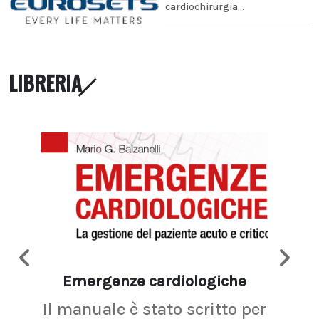
cardiochirurgia...
LIBRERIA
Emergenze cardiologiche
Ima
Il manuale è stato scritto per
La r