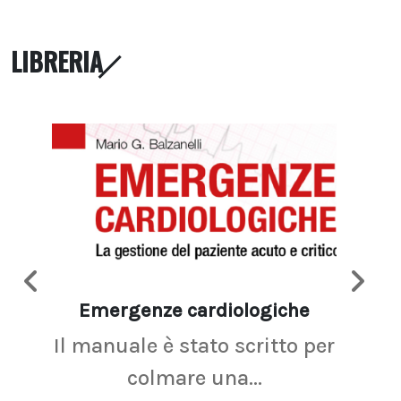
LIBRERIA
Emergenze cardiologiche
Ima
Il manuale è stato scritto per
La r
colmare una...