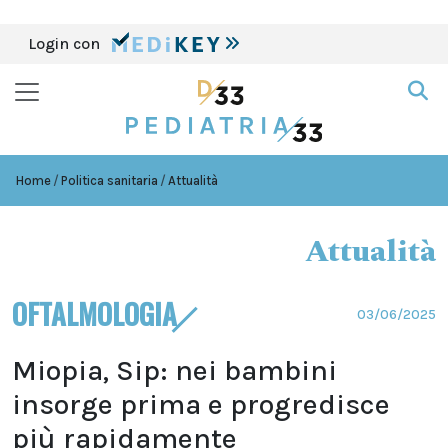
Login con
Home
Politica sanitaria
Attualità
Attualità
OFTALMOLOGIA
03/06/2025
Miopia, Sip: nei bambini
insorge prima e progredisce
più rapidamente