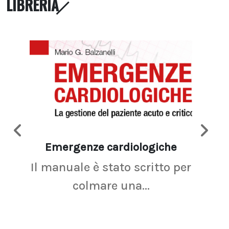
LIBRERIA
Emergenze cardiologiche
Ima
Il manuale è stato scritto per
La r
colmare una...