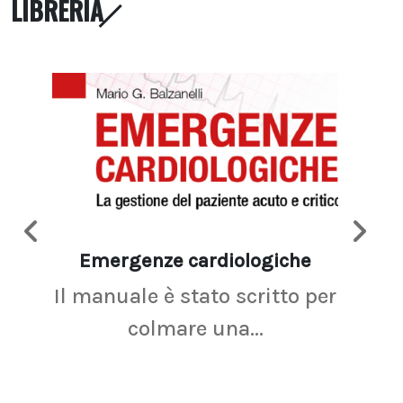
LIBRERIA
Emergenze cardiologiche
Ima
Il manuale è stato scritto per
La r
colmare una...