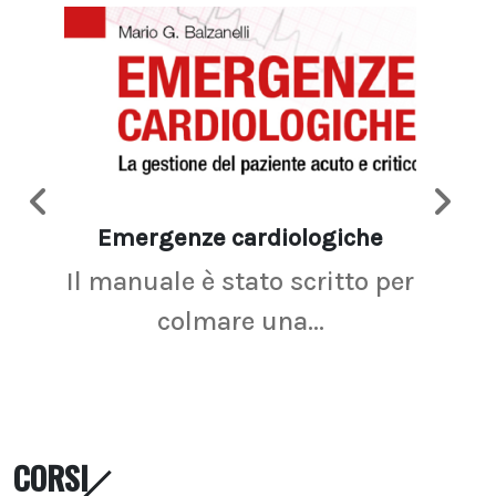
Emergenze cardiologiche
Ima
Il manuale è stato scritto per
La r
colmare una...
CORSI