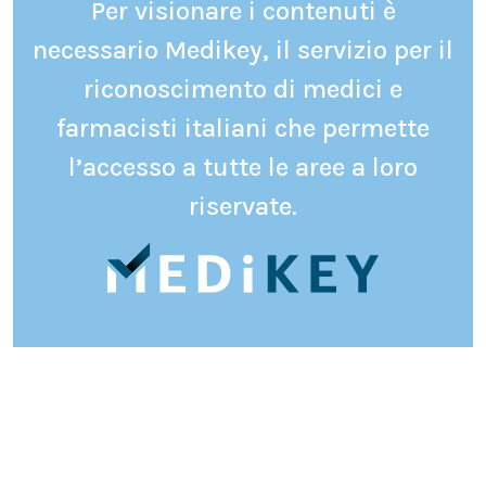
Per visionare i contenuti è
necessario Medikey, il servizio per il
riconoscimento di medici e
farmacisti italiani che permette
l’accesso a tutte le aree a loro
riservate.