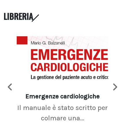
LIBRERIA
Emergenze cardiologiche
Ima
Il manuale è stato scritto per
La r
colmare una...