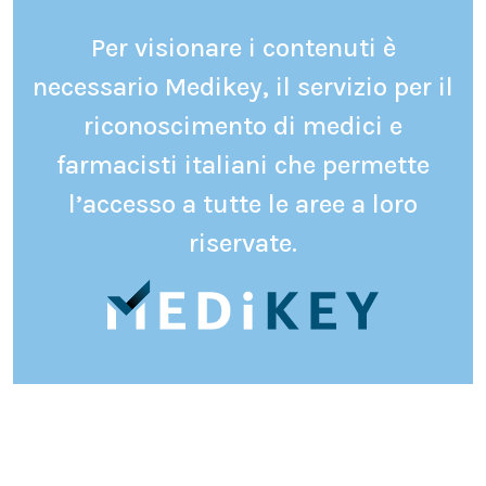
Per visionare i contenuti è
necessario Medikey, il servizio per il
riconoscimento di medici e
farmacisti italiani che permette
l’accesso a tutte le aree a loro
riservate.