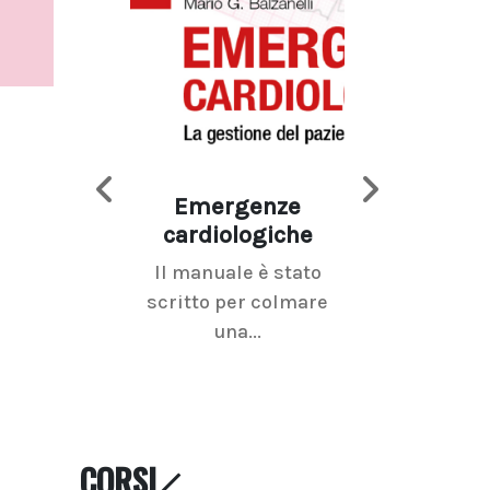
Emergenze
Imaging d
cardiologiche
mammel
Il manuale è stato
La radiolo
scritto per colmare
senologica inc
una...
ramo dell'imagi
CORSI