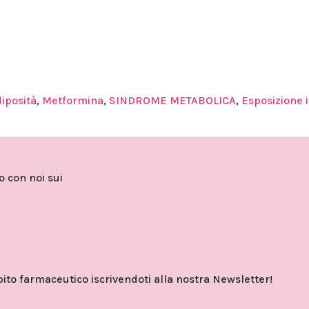
iposità
,
Metformina
,
SINDROME METABOLICA
,
Esposizione 
to con noi sui
o farmaceutico iscrivendoti alla nostra Newsletter!