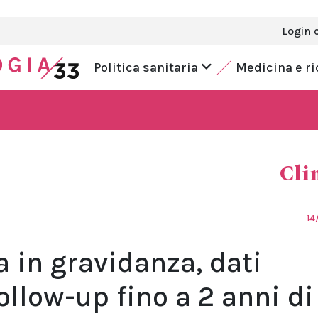
Login 
Politica sanitaria
Medicina e r
Cli
14
 in gravidanza, dati
ollow-up fino a 2 anni di