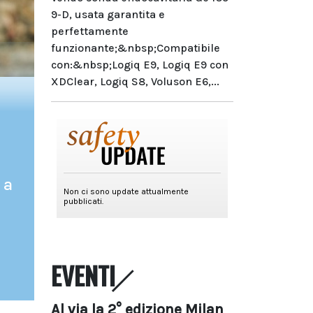
9-D, usata garantita e
perfettamente
funzionante;&nbsp;Compatibile
con:&nbsp;Logiq E9, Logiq E9 con
XDClear, Logiq S8, Voluson E6,...
 a
EVENTI
Al via la 2° edizione Milan