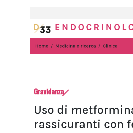
Home
Medicina e ricerca
Clinica
Gravidanza
Uso di metformina
rassicuranti con f