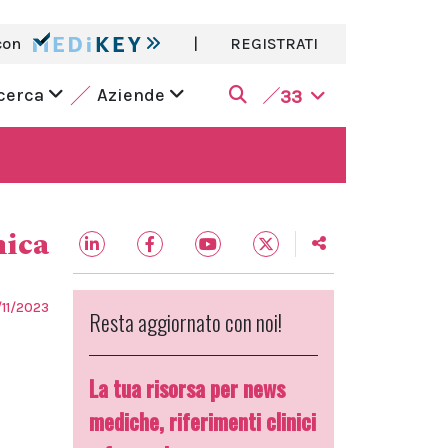
con
|
REGISTRATI
icerca
Aziende
33
nica
/11/2023
Resta aggiornato con noi!
La tua risorsa per news
mediche, riferimenti clinici