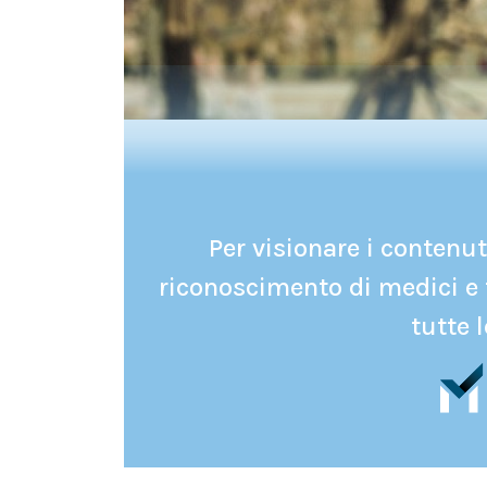
Per visionare i contenuti
riconoscimento di medici e 
tutte l