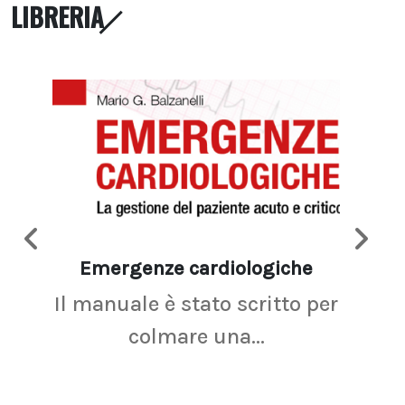
LIBRERIA
Emergenze cardiologiche
Ima
Il manuale è stato scritto per
La r
colmare una...