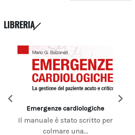
LIBRERIA
Emergenze cardiologiche
Ima
Il manuale è stato scritto per
La r
colmare una...