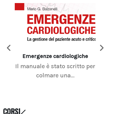
Emergenze cardiologiche
Ima
Il manuale è stato scritto per
La r
colmare una...
CORSI