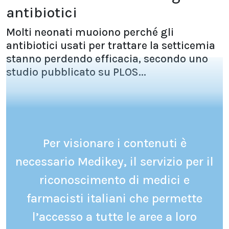
antibiotici
Molti neonati muoiono perché gli
antibiotici usati per trattare la setticemia
stanno perdendo efficacia, secondo uno
studio pubblicato su PLOS...
Per visionare i contenuti è
necessario Medikey, il servizio per il
riconoscimento di medici e
farmacisti italiani che permette
l’accesso a tutte le aree a loro