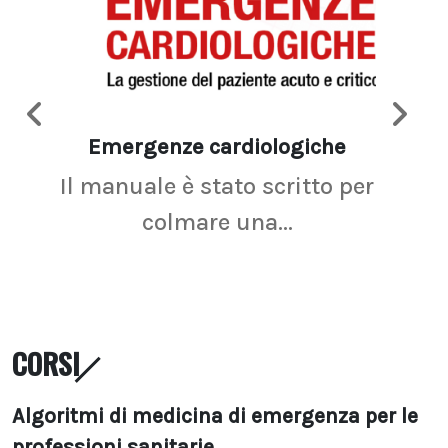
Emergenze cardiologiche
Ima
Il manuale è stato scritto per
La r
colmare una...
CORSI
Algoritmi di medicina di emergenza per le
professioni sanitarie