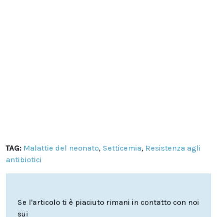
TAG:
Malattie del neonato
,
Setticemia
,
Resistenza agli
antibiotici
Se l'articolo ti è piaciuto rimani in contatto con noi
sui