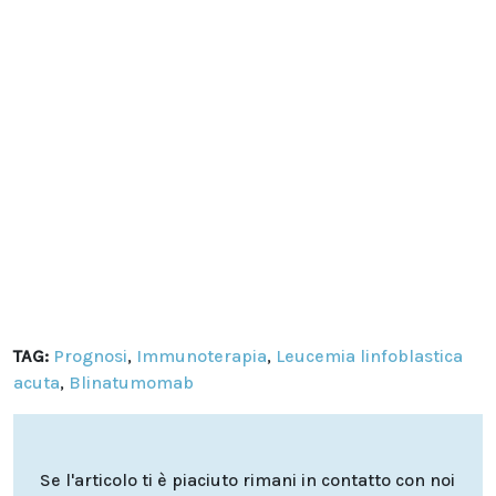
TAG:
Prognosi
,
Immunoterapia
,
Leucemia linfoblastica
acuta
,
Blinatumomab
Se l'articolo ti è piaciuto rimani in contatto con noi