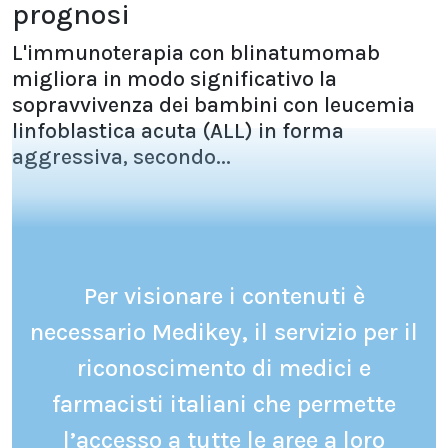
prognosi
L'immunoterapia con blinatumomab
migliora in modo significativo la
sopravvivenza dei bambini con leucemia
linfoblastica acuta (ALL) in forma
aggressiva, secondo...
Per visionare i contenuti è
necessario Medikey, il servizio per il
riconoscimento di medici e
farmacisti italiani che permette
l’accesso a tutte le aree a loro