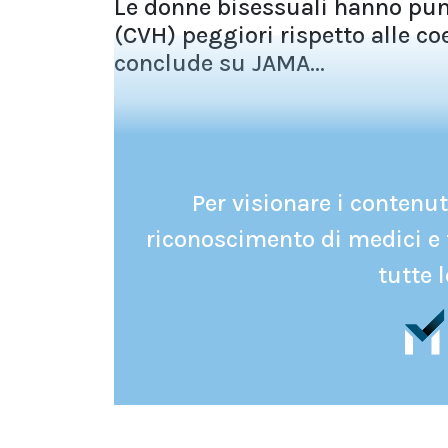
Le donne bisessuali hanno pun
(CVH) peggiori rispetto alle c
conclude su JAMA...
Per visionare i contenuti
riconoscimento di medici e 
tutte l