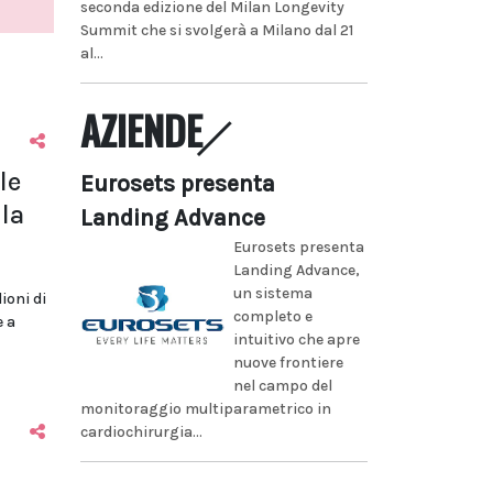
seconda edizione del Milan Longevity
Summit che si svolgerà a Milano dal 21
al...
AZIENDE
le
Eurosets presenta
la
Landing Advance
Eurosets presenta
Landing Advance,
un sistema
lioni di
completo e
e a
intuitivo che apre
nuove frontiere
nel campo del
monitoraggio multiparametrico in
cardiochirurgia...