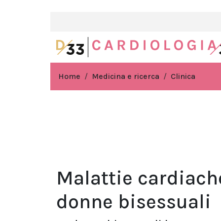
Home
Medicina e ricerca
Clinica
Malattie cardiache
donne bisessuali