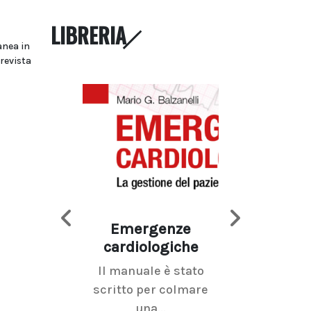
LIBRERIA
anea in
prevista
Emergenze
Imaging d
cardiologiche
mammel
Il manuale è stato
La radiolo
scritto per colmare
senologica inc
una...
ramo dell'imagi