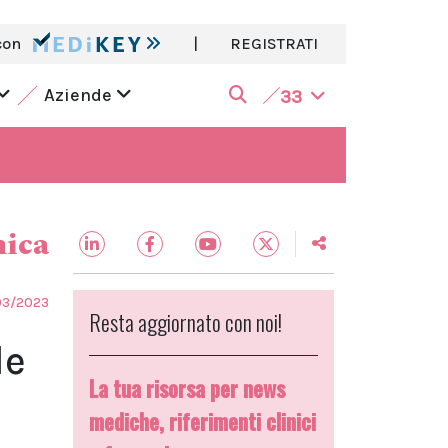
con
|
REGISTRATI
Aziende
33
nica
03/2023
Resta aggiornato con noi!
le
La tua risorsa per news
mediche, riferimenti clinici