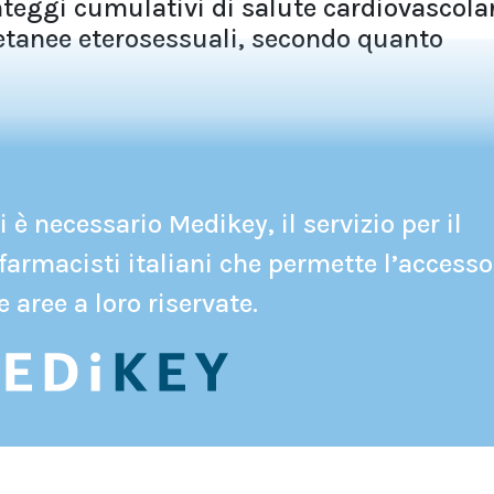
teggi cumulativi di salute cardiovascola
oetanee eterosessuali, secondo quanto
 è necessario Medikey, il servizio per il
farmacisti italiani che permette l’accesso
e aree a loro riservate.