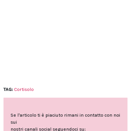
TAG:
Cortisolo
Se l'articolo ti è piaciuto rimani in contatto con noi
sui
nostri canali social seguendoci su: