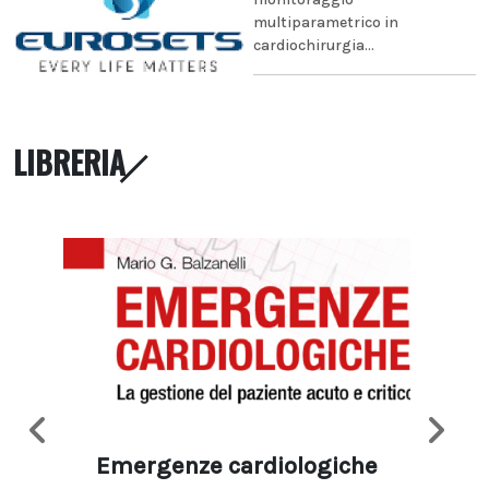
multiparametrico in
cardiochirurgia...
LIBRERIA
Emergenze cardiologiche
Ima