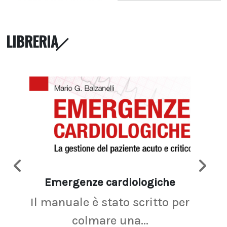
LIBRERIA
Emergenze cardiologiche
Ima
Il manuale è stato scritto per
La r
colmare una...