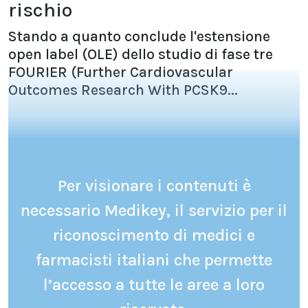
rischio
Stando a quanto conclude l'estensione
open label (OLE) dello studio di fase tre
FOURIER (Further Cardiovascular
Outcomes Research With PCSK9...
Per visionare i contenuti è
necessario Medikey, il servizio per il
riconoscimento di medici e
farmacisti italiani che permette
l’accesso a tutte le aree a loro