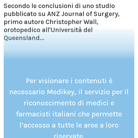
Secondo le conclusioni di uno studio
pubblicato su ANZ Journal of Surgery,
primo autore Christopher Wall,
orotopedico all'Università del
Queensland...
Per visionare i contenuti è
necessario Medikey, il servizio per il
riconoscimento di medici e
farmacisti italiani che permette
l’accesso a tutte le aree a loro
riservate.