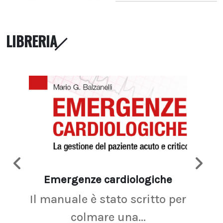
LIBRERIA
Emergenze cardiologiche
Ima
Il manuale è stato scritto per
La r
colmare una...