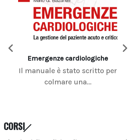
Emergenze cardiologiche
Ima
Il manuale è stato scritto per
La r
colmare una...
CORSI