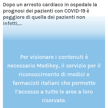
Dopo un arresto cardiaco in ospedale la
prognosi dei pazienti con COVID-19 è
peggiore di quella dei pazienti non
infetti,...
Per visionare i contenuti è
necessario Medikey, il servizio per il
riconoscimento di medici e
farmacisti italiani che permette
l’accesso a tutte le aree a loro
riservate.