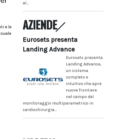
per
al...
AZIENDE
i e le
ssuale
Eurosets presenta
Landing Advance
Eurosets presenta
Landing Advance,
un sistema
completo e
intuitivo che apre
nuove frontiere
nel campo del
monitoraggio multiparametrico in
cardiochirurgia...