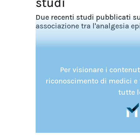
studi
Due recenti studi pubblicati s
associazione tra l'analgesia epi
Per visionare i contenuti
riconoscimento di medici e 
tutte l