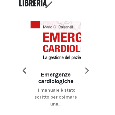
LIBRERIA
Emergenze
Imaging d
cardiologiche
mammel
Il manuale è stato
La radiolo
scritto per colmare
senologica inc
una...
ramo dell'imagi