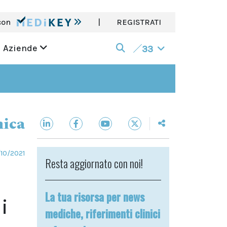
con
|
REGISTRATI
Aziende
33
nica
10/2021
Resta aggiornato con noi!
La tua risorsa per news
i
mediche, riferimenti clinici