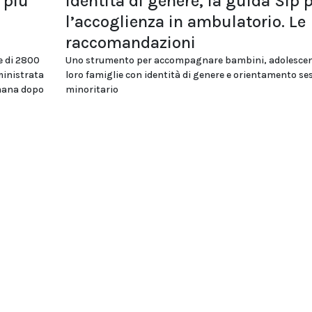
 più
Identità di genere, la guida Sip 
l’accoglienza in ambulatorio. Le
raccomandazioni
e di 2800
Uno strumento per accompagnare bambini, adolescent
ministrata
loro famiglie con identità di genere e orientamento se
imana dopo
minoritario