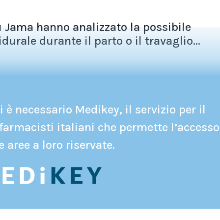
u Jama hanno analizzato la possibile
durale durante il parto o il travaglio...
 è necessario Medikey, il servizio per il
farmacisti italiani che permette l’accesso
e aree a loro riservate.