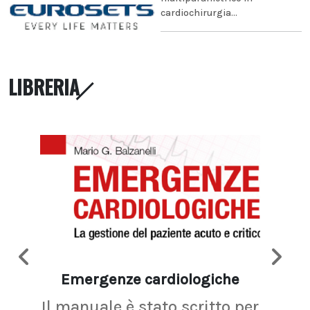
cardiochirurgia...
LIBRERIA
Emergenze cardiologiche
Ima
Il manuale è stato scritto per
La r