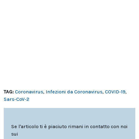
TAG:
Coronavirus
,
Infezioni da Coronavirus
,
COVID-19
,
Sars-CoV-2
Se l'articolo ti è piaciuto rimani in contatto con noi
sui