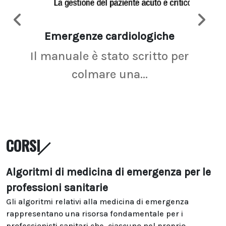
Emergenze cardiologiche
Ima
Il manuale è stato scritto per
La r
colmare una...
CORSI
Algoritmi di medicina di emergenza per le
professioni sanitarie
Gli algoritmi relativi alla medicina di emergenza
rappresentano una risorsa fondamentale per i
professionisti sanitari che, ciascuno nel proprio