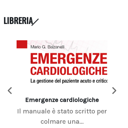
LIBRERIA
Emergenze cardiologiche
Ima
Il manuale è stato scritto per
La r
colmare una...