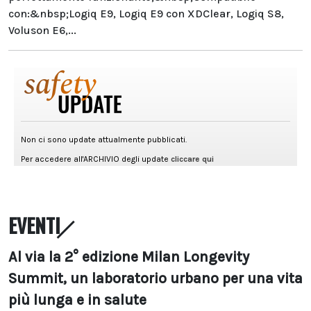
con:&nbsp;Logiq E9, Logiq E9 con XDClear, Logiq S8,
Voluson E6,...
EVENTI
Al via la 2° edizione Milan Longevity
Summit, un laboratorio urbano per una vita
più lunga e in salute