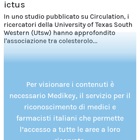
ictus
In uno studio pubblicato su Circulation, i
ricercatori della University of Texas South
Western (Utsw) hanno approfondito
l'associazione tra colesterolo...
Per visionare i contenuti è
necessario Medikey, il servizio per il
riconoscimento di medici e
farmacisti italiani che permette
l’accesso a tutte le aree a loro