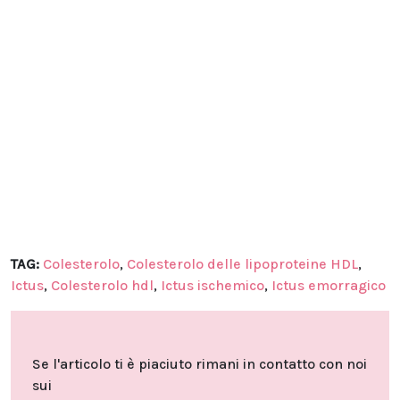
TAG:
Colesterolo
,
Colesterolo delle lipoproteine HDL
,
Ictus
,
Colesterolo hdl
,
Ictus ischemico
,
Ictus emorragico
Se l'articolo ti è piaciuto rimani in contatto con noi
sui