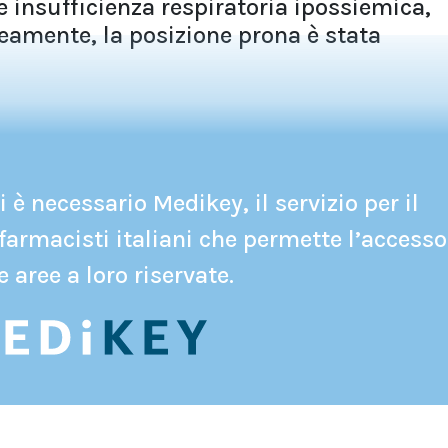
e insufficienza respiratoria ipossiemica,
eamente, la posizione prona è stata
 è necessario Medikey, il servizio per il
farmacisti italiani che permette l’accesso
e aree a loro riservate.