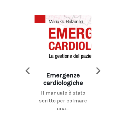
Emergenze
Imaging d
cardiologiche
mammel
Il manuale è stato
La radiolo
scritto per colmare
senologica inc
una...
ramo dell'imagi