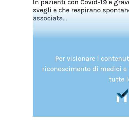
In pazienti con Covid-19 e grav
svegli e che respirano spontan
associata...
Per visionare i contenuti
riconoscimento di medici e 
tutte l