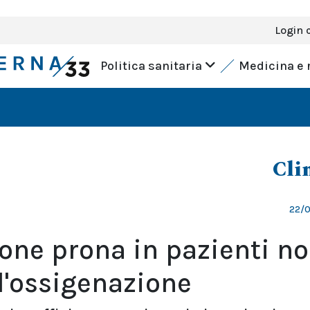
Login 
Politica sanitaria
Medicina e 
Cli
22/
ione prona in pazienti n
l'ossigenazione