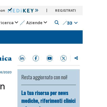
con
|
REGISTRATI
ricerca
Aziende
33
nica
06/2020
Resta aggiornato con noi!
on
La tua risorsa per news
mediche, riferimenti clinici