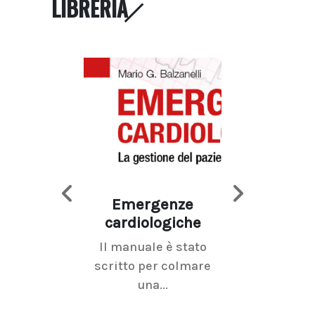
LIBRERIA
Emergenze
Imaging d
cardiologiche
mammel
Il manuale è stato
La radiolo
scritto per colmare
senologica inc
una...
ramo dell'imagi