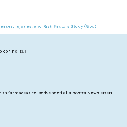
eases, Injuries, and Risk Factors Study (Gbd)
to con noi sui
o farmaceutico iscrivendoti alla nostra Newsletter!