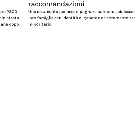
raccomandazioni
e di 2800
Uno strumento per accompagnare bambini, adolescent
ministrata
loro famiglie con identità di genere e orientamento se
imana dopo
minoritario