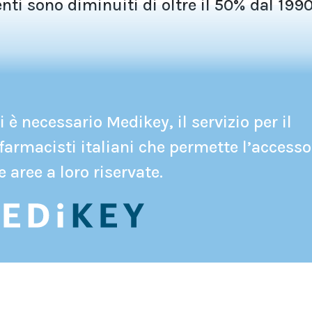
nti sono diminuiti di oltre il 50% dal 1990
 è necessario Medikey, il servizio per il
farmacisti italiani che permette l’accesso
e aree a loro riservate.