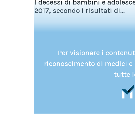
I decessi di bambini e adolesce
2017, secondo i risultati di...
Per visionare i contenuti
riconoscimento di medici e 
tutte l