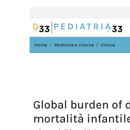
Home
Medicina e ricerca
Clinica
Global burden of d
mortalità infantil