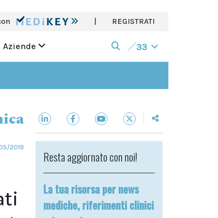
con
|
REGISTRATI
Aziende
33
nica
05/2019
Resta aggiornato con noi!
La tua risorsa per news
ati
mediche, riferimenti clinici