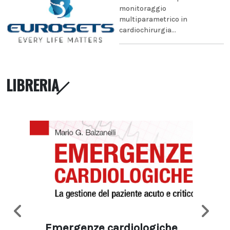
monitoraggio
multiparametrico in
cardiochirurgia...
LIBRERIA
Emergenze cardiologiche
Ima