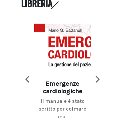
LIBRERIA
Emergenze
Imaging d
cardiologiche
mammel
Il manuale è stato
La radiolo
scritto per colmare
senologica inc
una...
ramo dell'imagi