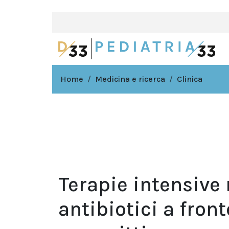
Home
Medicina e ricerca
Clinica
Terapie intensive 
antibiotici a front