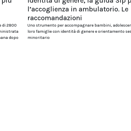
 più
Identità di genere, la guida Sip 
l’accoglienza in ambulatorio. Le
raccomandazioni
e di 2800
Uno strumento per accompagnare bambini, adolescent
ministrata
loro famiglie con identità di genere e orientamento se
imana dopo
minoritario