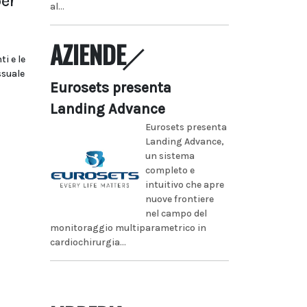
per
al...
AZIENDE
i e le
ssuale
Eurosets presenta
Landing Advance
Eurosets presenta
Landing Advance,
un sistema
completo e
intuitivo che apre
nuove frontiere
nel campo del
monitoraggio multiparametrico in
cardiochirurgia...