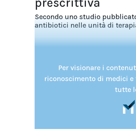
prescrittiva
Secondo uno studio pubblicato s
antibiotici nelle unità di terap
Per visionare i contenuti
riconoscimento di medici e 
tutte l