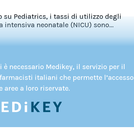
u Pediatrics, i tassi di utilizzo degli
ia intensiva neonatale (NICU) sono...
 è necessario Medikey, il servizio per il
farmacisti italiani che permette l’accesso
e aree a loro riservate.