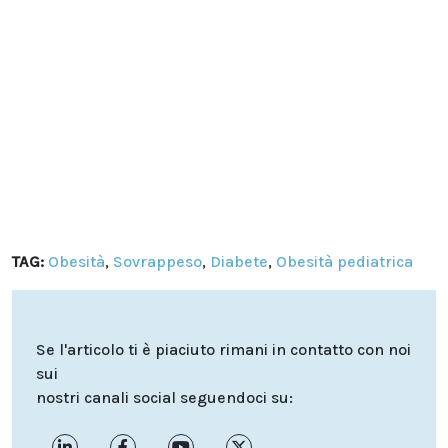
TAG:
Obesità
,
Sovrappeso
,
Diabete
,
Obesità pediatrica
Se l'articolo ti è piaciuto rimani in contatto con noi
sui
nostri canali social seguendoci su: