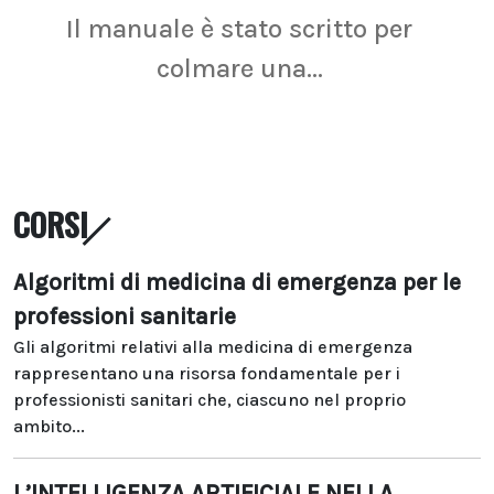
Il manuale è stato scritto per
La r
colmare una...
CORSI
Algoritmi di medicina di emergenza per le
professioni sanitarie
Gli algoritmi relativi alla medicina di emergenza
rappresentano una risorsa fondamentale per i
professionisti sanitari che, ciascuno nel proprio
ambito...
L’INTELLIGENZA ARTIFICIALE NELLA