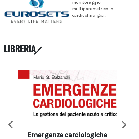
monitoraggio
multiparametrico in
cardiochirurgia...
LIBRERIA
Emergenze cardiologiche
Ima