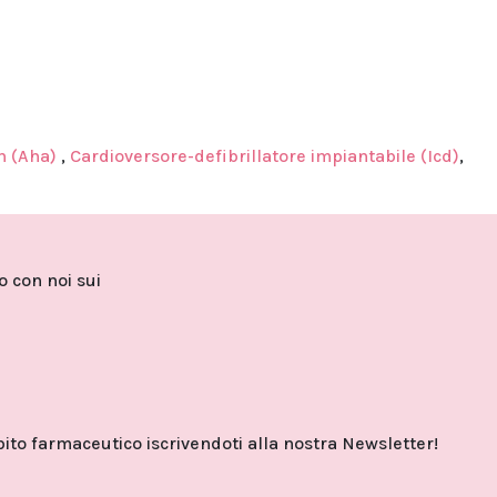
n (Aha)
,
Cardioversore-defibrillatore impiantabile (Icd)
,
to con noi sui
o farmaceutico iscrivendoti alla nostra Newsletter!