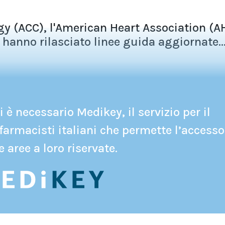
gy (ACC), l'American Heart Association (A
hanno rilasciato linee guida aggiornate..
 è necessario Medikey, il servizio per il
farmacisti italiani che permette l’accesso
e aree a loro riservate.