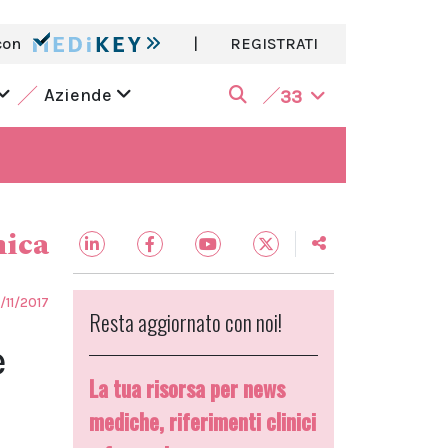
con
|
REGISTRATI
Aziende
33
nica
6/11/2017
Resta aggiornato con noi!
e
La tua risorsa per news
mediche, riferimenti clinici