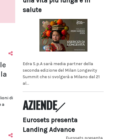
una vita più lunga e in
salute
le
Edra S.p.A sarà media partner della
seconda edizione del Milan Longevity
la
Summit che si svolgerà a Milano dal 21
al...
lioni di
AZIENDE
e a
Eurosets presenta
Landing Advance
Eurosets presenta