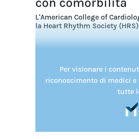
con comorbilità
L'American College of Cardiolo
la Heart Rhythm Society (HRS) 
Per visionare i contenuti
riconoscimento di medici e 
tutte l