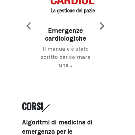
Emergenze
Imaging d
cardiologiche
mammel
Il manuale è stato
La radiolo
scritto per colmare
senologica inc
una...
ramo dell'imagi
CORSI
Algoritmi di medicina di
emergenza per le