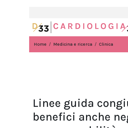
Home
Medicina e ricerca
Clinica
Linee guida congiu
benefici anche neg