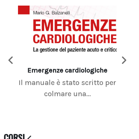
Emergenze cardiologiche
Ima
Il manuale è stato scritto per
La r
colmare una...
CORSI