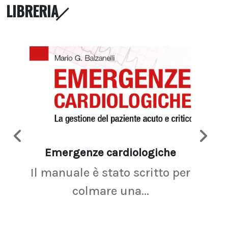
LIBRERIA
Emergenze cardiologiche
Ima
Il manuale è stato scritto per
La r
colmare una...