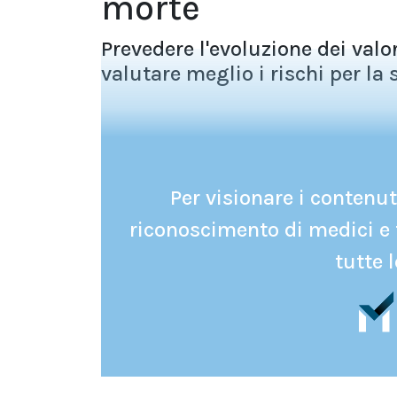
morte
Prevedere l'evoluzione dei valo
valutare meglio i rischi per la s
Per visionare i contenuti
riconoscimento di medici e 
tutte l