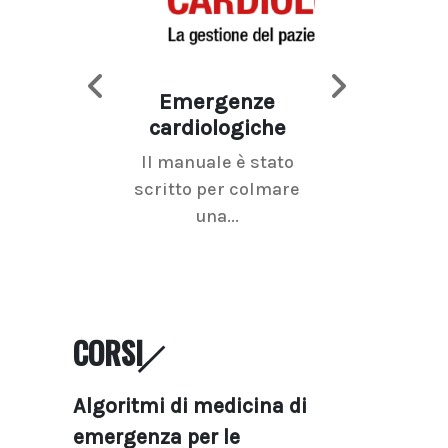
Emergenze
Imaging d
cardiologiche
mammel
Il manuale è stato
La radiolo
scritto per colmare
senologica inc
una...
ramo dell'imagi
CORSI
Algoritmi di medicina di
emergenza per le