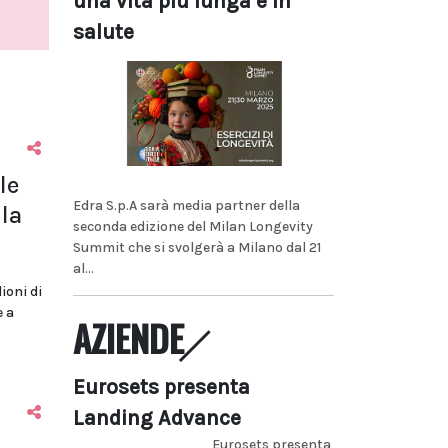
una vita più lunga e in
salute
le
Edra S.p.A sarà media partner della
la
seconda edizione del Milan Longevity
Summit che si svolgerà a Milano dal 21
al...
lioni di
e a
AZIENDE
Eurosets presenta
Landing Advance
Eurosets presenta