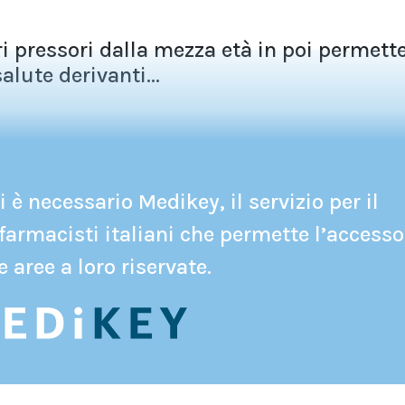
ri pressori dalla mezza età in poi permette
alute derivanti...
 è necessario Medikey, il servizio per il
farmacisti italiani che permette l’accesso
e aree a loro riservate.