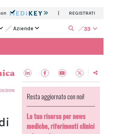
con
|
REGISTRATI
Aziende
33
nica
05/2016
Resta aggiornato con noi!
La tua risorsa per news
di
mediche, riferimenti clinici