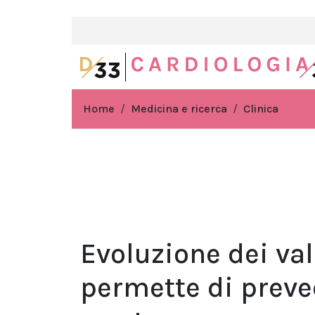
Home
Medicina e ricerca
Clinica
Evoluzione dei val
permette di preved