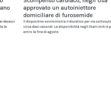
lo
Scompenso cardiaco, negli Usa
tano
approvato un autoiniettore
domiciliare di furosemide
ei decessi
Il dispositivo somministra il diuretico per via sottocut
la la
circa dieci secondi. La disponibilità negli Stati Uniti è 
entro la fine di agosto