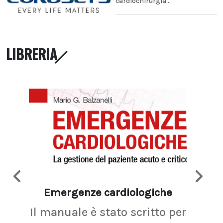
cardiochirurgia...
LIBRERIA
Emergenze cardiologiche
Ima
Il manuale è stato scritto per
La r