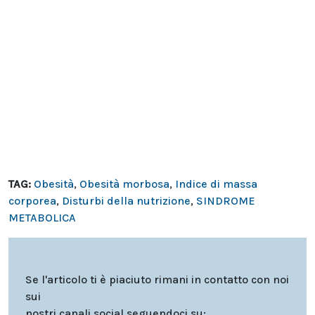
TAG:
Obesità
,
Obesità morbosa
,
Indice di massa
corporea
,
Disturbi della nutrizione
,
SINDROME
METABOLICA
Se l'articolo ti è piaciuto rimani in contatto con noi
sui
nostri canali social seguendoci su: